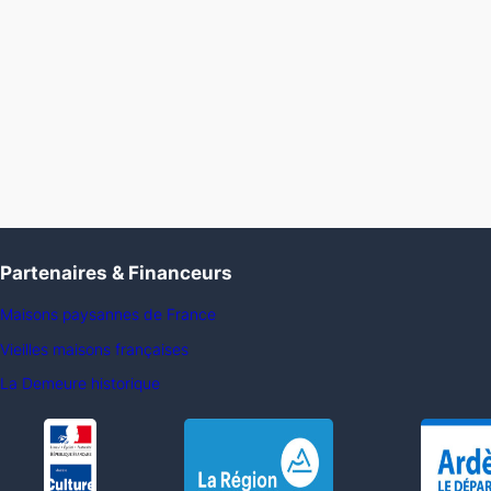
Partenaires & Financeurs
Maisons paysannes de France
Vieilles maisons françaises
La Demeure historique