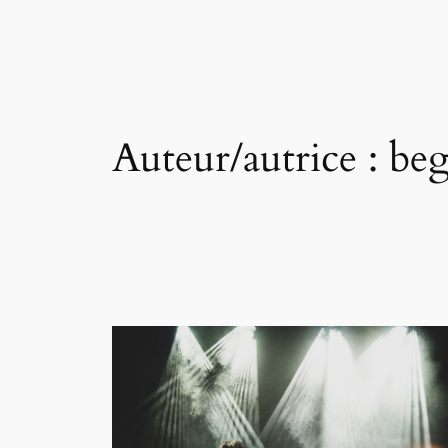
Aller
au
contenu
Auteur/autrice :
beg