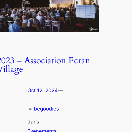
2023 – Association Ecran
Village
Oct 12, 2024
—
begoodies
par
dans
Evenements